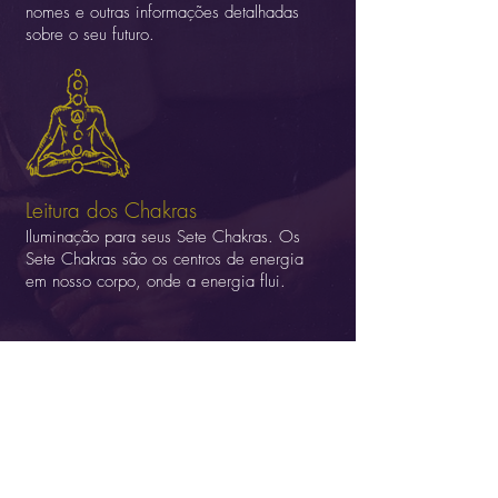
nomes e outras informações detalhadas
sobre o seu futuro.
Leitura dos Chakras
Iluminação para seus Sete Chakras. Os
Sete Chakras são os centros de energia
em nosso corpo, onde a energia flui.
Leitura das Mãos